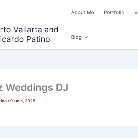
About Me
Portfolio
V
to Vallarta and
Blog
icardo Patino
z Weddings DJ
tino
/
9 junio, 2025